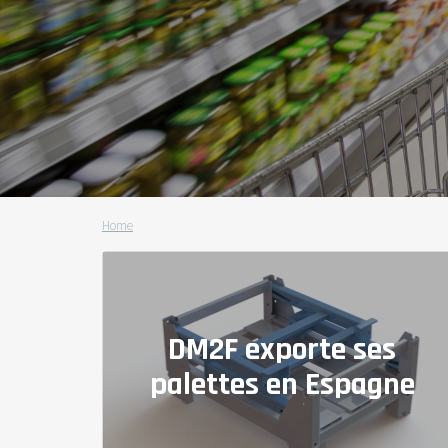
Home
DM2F exporte ses
palettes en Espagne