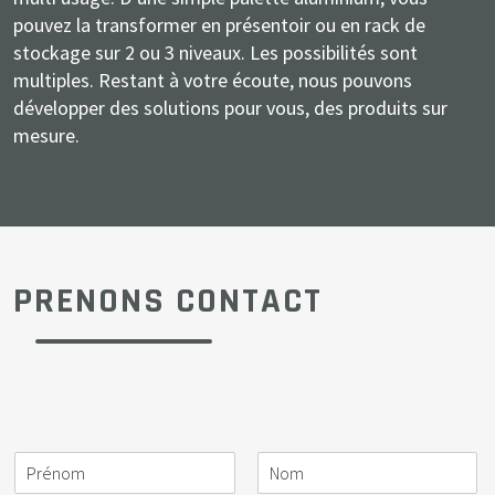
pouvez la transformer en présentoir ou en rack de
stockage sur 2 ou 3 niveaux. Les possibilités sont
multiples. Restant à votre écoute, nous pouvons
développer des solutions pour vous, des produits sur
mesure.
PRENONS CONTACT
N
S
A
E
T
M
o
o
c
-
é
e
m
c
t
m
l
s
i
i
a
é
s
*
é
v
i
p
a
t
i
l
h
g
é
t
o
e
*
é
n
*
P
N
e
r
o
*
é
m