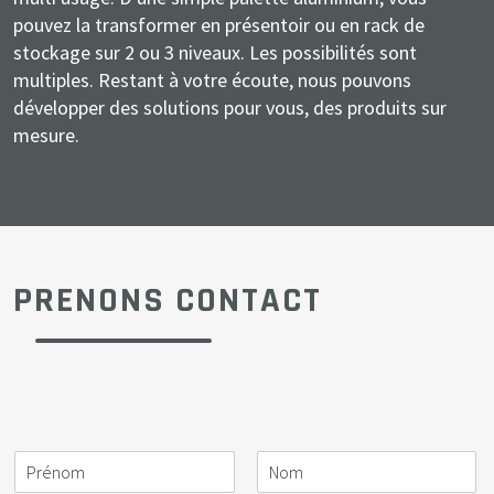
pouvez la transformer en présentoir ou en rack de
stockage sur 2 ou 3 niveaux. Les possibilités sont
multiples. Restant à votre écoute, nous pouvons
développer des solutions pour vous, des produits sur
mesure.
PRENONS CONTACT
N
S
A
E
T
M
o
o
c
-
é
e
m
c
t
m
l
s
i
i
a
é
s
*
é
v
i
p
a
t
i
l
h
g
é
t
o
e
*
é
n
*
P
N
e
r
o
*
é
m