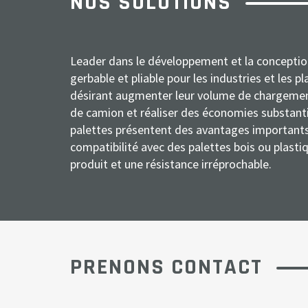
NOS SOLUTIONS
Leader dans le développement et la conceptio
gerbable et pliable pour les industries et les 
désirant augmenter leur volume de chargemen
de camion et réaliser des économies substanti
palettes présentent des avantages importants
compatibilité avec des palettes bois ou plasti
produit et une résistance irréprochable.
PRENONS CONTACT
N
S
A
E
T
M
o
o
c
-
é
e
m
c
t
m
l
s
i
i
a
é
s
*