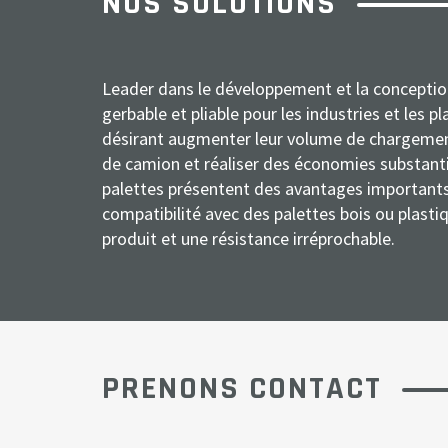
NOS SOLUTIONS
Leader dans le développement et la conceptio
gerbable et pliable pour les industries et les 
désirant augmenter leur volume de chargemen
de camion et réaliser des économies substanti
palettes présentent des avantages importants
compatibilité avec des palettes bois ou plasti
produit et une résistance irréprochable.
PRENONS CONTACT
N
S
A
E
T
M
o
o
c
-
é
e
m
c
t
m
l
s
i
i
a
é
s
*