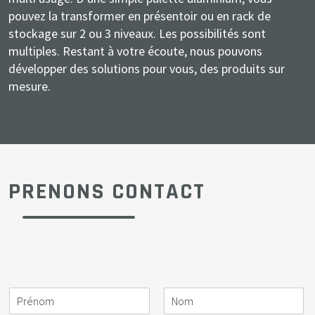
pouvez la transformer en présentoir ou en rack de
stockage sur 2 ou 3 niveaux. Les possibilités sont
multiples. Restant à votre écoute, nous pouvons
développer des solutions pour vous, des produits sur
mesure.
PRENONS CONTACT
N
S
A
E
T
M
o
o
c
-
é
e
m
c
t
m
l
s
i
i
a
é
s
*
é
v
i
p
a
t
i
l
h
g
é
t
o
e
*
é
n
*
P
N
e
r
o
*
é
m