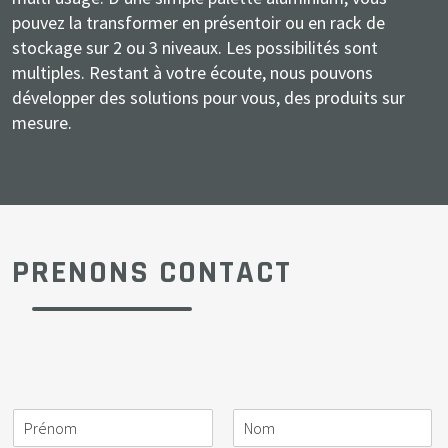
pouvez la transformer en présentoir ou en rack de
stockage sur 2 ou 3 niveaux. Les possibilités sont
multiples. Restant à votre écoute, nous pouvons
développer des solutions pour vous, des produits sur
mesure.
PRENONS CONTACT
N
S
A
E
T
M
o
o
c
-
é
e
m
c
t
m
l
s
i
i
a
é
s
*
é
v
i
p
a
t
i
l
h
g
é
t
o
e
*
é
n
*
P
N
e
r
o
*
é
m