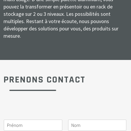
pouvez la transformer en présentoir ou en rack de
stockage sur 2 ou 3 niveaux. Les possibilités sont
multiples. Restant à votre écoute, nous pouvons
développer des solutions pour vous, des produits sur
mesure.
PRENONS CONTACT
N
S
A
E
T
M
o
o
c
-
é
e
m
c
t
m
l
s
i
i
a
é
s
*
é
v
i
p
a
t
i
l
h
g
é
t
o
e
*
é
n
*
P
N
e
r
o
*
é
m