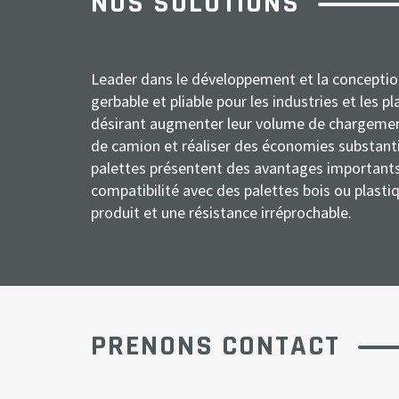
NOS SOLUTIONS
Leader dans le développement et la conceptio
gerbable et pliable pour les industries et les 
désirant augmenter leur volume de chargemen
de camion et réaliser des économies substanti
palettes présentent des avantages importants
compatibilité avec des palettes bois ou plasti
produit et une résistance irréprochable.
PRENONS CONTACT
N
S
A
E
T
M
o
o
c
-
é
e
m
c
t
m
l
s
i
i
a
é
s
*